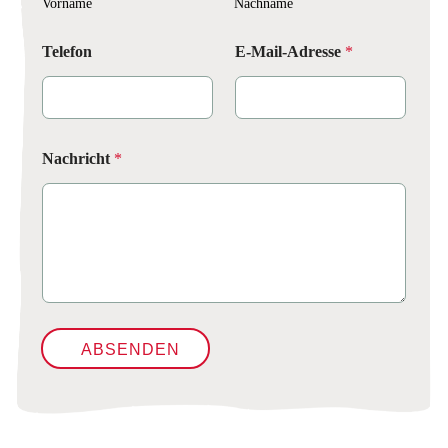
Vorname
Nachname
*
Telefon
E-Mail-Adresse
*
*
*
Nachricht
*
ABSENDEN
A
l